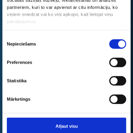
sociālās saziņas līdzekļu, reklamēšanas un analīzes
Dāvanu kartes summa (EUR)
partneriem, kuri to var apvienot ar citu informāciju, ko
viņiem sniedzat vai ko viņi apkopo, kad lietojat viņu
pakalpojumus.
Novēlējums / apsveikums
Piekrišanas
Nepieciešams
izvēle
Preferences
Statistika
Šajā laukā varat ierakstīt arī saņēmēja un
Mārketings
apsveicēja vārdu, kā arī sirsnīgu
novēlējumu, ja vēlaties padarīt dāvanu
karti personiskāku.
Noteikumi un nosacījumi
Atļaut visu